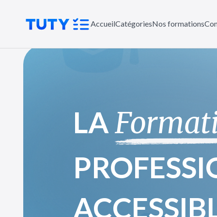
Accueil
Catégories
Nos formations
Con
LA
Format
PROFESSI
ACCESSIB