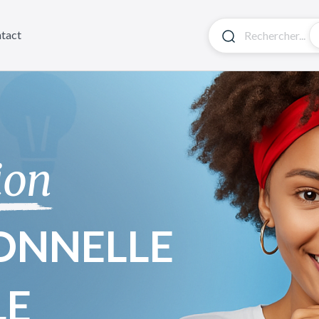
tact
ion
ONNELLE
LE