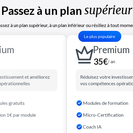
supérieur
Passez à un plan
ssez à un plan supérieur, à un plan inférieur ou résiliez à tout mome
Le plus populaire
ium
P
remium
35€
/ an
estissement et améliorez
Réduisez votre investisse
pérationnelles
vos compétences opératio
les gratuits
Modules de formation
ion 1€ par module
Micro-Certification
Coach IA