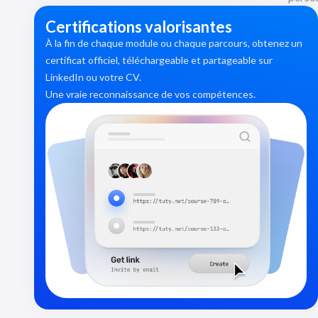
Certifications valorisantes
À la fin de chaque module ou chaque parcours, obtenez un
certificat officiel, téléchargeable et partageable sur
LinkedIn ou votre CV.
Une vraie reconnaissance de vos compétences.