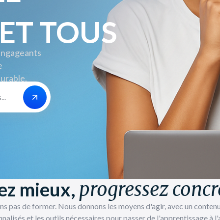
 ET TOUS
engageants
e
durable.
z mieux,
progressez conc
s pas de former. Nous donnons les moyens d'agir, avec un contenu 
nalisés et les outils nécessaires pour passer de l'apprentissage à l'