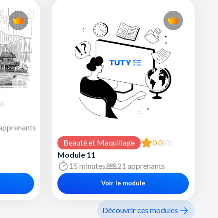
3)
apprenants
Beauté et Maquillage
0.0
(0)
Module 11
15 minutes
21 apprenants
Voir le module
Découvrir ces modules