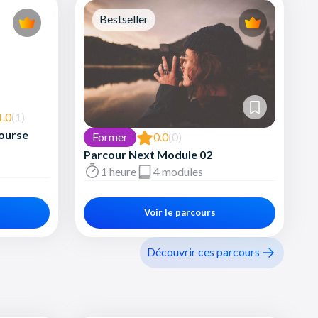
Bestseller
1.0
(1)
Course
Former
0.0
(0)
Parcour Next Module 02
1 heure
4 modules
Voir le parcours
Découvrir ces parcours