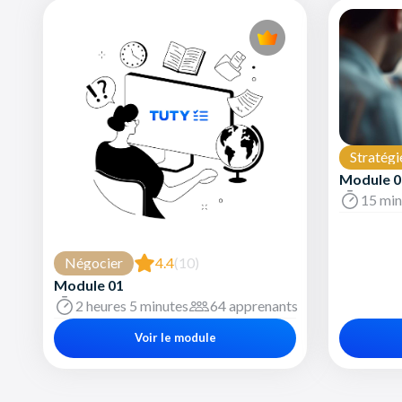
Stratégi
Module 0
15 min
Négocier
4.4
(10)
Module 01
2 heures 5 minutes
64 apprenants
Voir le module