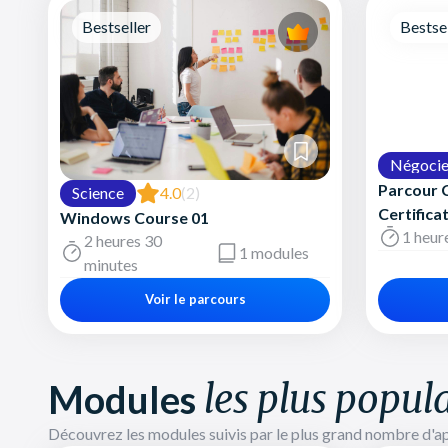
Bestseller
Bestse
Négocie
Parcour C
Science
4.0
(2)
Certifica
Windows Course 01
1 heur
2 heures 30
1 modules
minutes
Voir le parcours
Modules
les plus popula
Découvrez les modules suivis par le plus grand nombre d'a