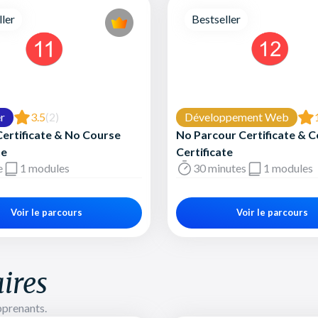
ller
Bestseller
r
3.5
(2)
Développement Web
ertificate & No Course
No Parcour Certificate & 
te
Certificate
e
1 modules
30 minutes
1 modules
Voir le parcours
Voir le parcours
ires
pprenants.