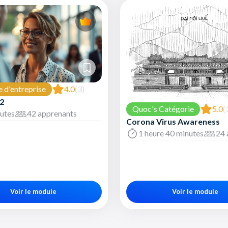
e d'entreprise
4.0
(3)
2
Quoc's Catégorie
5.0
(
utes
42 apprenants
Corona Virus Awareness
1 heure 40 minutes
24 
Voir le module
Voir le module